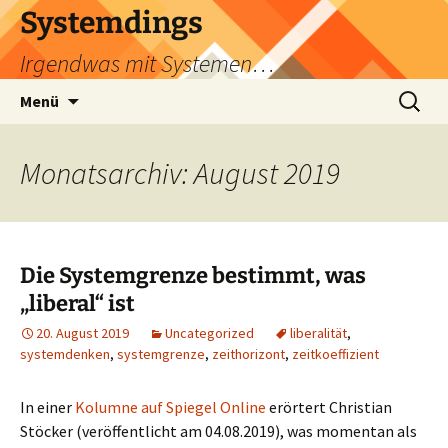
Zum
Systemdings
Inhalt
Irgendwas mit Systemen…
springen
Suchen
Menü
nach:
Monatsarchiv: August 2019
Die Systemgrenze bestimmt, was
„liberal“ ist
20. August 2019
Uncategorized
liberalität
,
systemdenken
,
systemgrenze
,
zeithorizont
,
zeitkoeffizient
In einer
Kolumne auf Spiegel Online
erörtert Christian
Stöcker (veröffentlicht am 04.08.2019), was momentan als