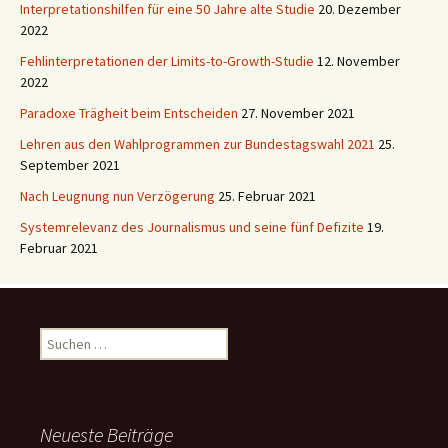
Interpretationshilfen für eine 50 Jahre alte Studie
20. Dezember
2022
Fehlinterpretationen der Limits-to-Growth-Studie
12. November
2022
Paradoxe Trägheit beim Entscheiden
27. November 2021
Lehren aus den Wahlprogrammen zur Bundestagswahl 2021
25.
September 2021
Nach Leugnung nun Verzögerung
25. Februar 2021
Systemrelevanz des Journalismus und seine fünf Defizite
19.
Februar 2021
Suchen
nach:
Neueste Beiträge