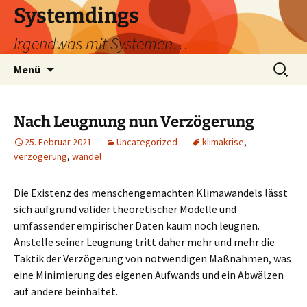
Zum
Systemdings
Inhalt
Irgendwas mit Systemen…
springen
Suchen
Menü
nach:
Nach Leugnung nun Verzögerung
25. Februar 2021
Uncategorized
klimakrise
,
verzögerung
,
wandel
Die Existenz des menschengemachten Klimawandels lässt
sich aufgrund valider theoretischer Modelle und
umfassender empirischer Daten kaum noch leugnen.
Anstelle seiner Leugnung tritt daher mehr und mehr die
Taktik der Verzögerung von notwendigen Maßnahmen, was
eine Minimierung des eigenen Aufwands und ein Abwälzen
auf andere beinhaltet.