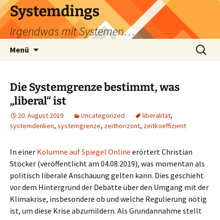
Zum
Systemdings
Inhalt
Irgendwas mit Systemen…
springen
Suchen
Menü
nach:
Die Systemgrenze bestimmt, was
„liberal“ ist
20. August 2019
Uncategorized
liberalität
,
systemdenken
,
systemgrenze
,
zeithorizont
,
zeitkoeffizient
In einer
Kolumne auf Spiegel Online
erörtert Christian
Stöcker (veröffentlicht am 04.08.2019), was momentan als
politisch liberale Anschauung gelten kann. Dies geschieht
vor dem Hintergrund der Debatte über den Umgang mit der
Klimakrise, insbesondere ob und welche Regulierung nötig
ist, um diese Krise abzumildern. Als Grundannahme stellt