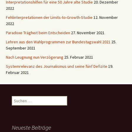
Interpretationshilfen für eine 50 Jahre alte Studie
20. Dezember
2022
Fehlinterpretationen der Limits-to-Growth-Studie
12. November
2022
Paradoxe Trägheit beim Entscheiden
27. November 2021
Lehren aus den Wahlprogrammen zur Bundestagswahl 2021
25.
September 2021
Nach Leugnung nun Verzögerung
25. Februar 2021
Systemrelevanz des Journalismus und seine fünf Defizite
19.
Februar 2021
Suchen
nach:
Neueste Beiträge