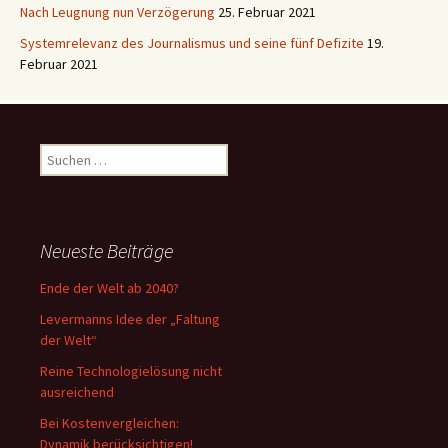
Nach Leugnung nun Verzögerung
25. Februar 2021
Systemrelevanz des Journalismus und seine fünf Defizite
19.
Februar 2021
Suchen
nach:
Neueste Beiträge
Ende der Welt ab 2040?
Levermanns Idee der „Faltung
der Welt“
Reine Technologielösung nicht
ausreichend
Bei Kostenvergleichen:
Dynamik berücksichtigen!