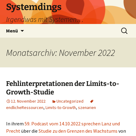
Zum
Systemdings
Inhalt
Irgendwas mit Systemen…
springen
Suchen
Menü
nach:
Monatsarchiv: November 2022
Fehlinterpretationen der Limits-to-
Growth-Studie
12. November 2022
Uncategorized
endlicheRessourcen
,
Limits-to-Growth
,
szenarien
In ihrem
59. Podcast vom 14.10.2022 sprechen Lanz und
Precht
über die
Studie zu den Grenzen des Wachstums
von