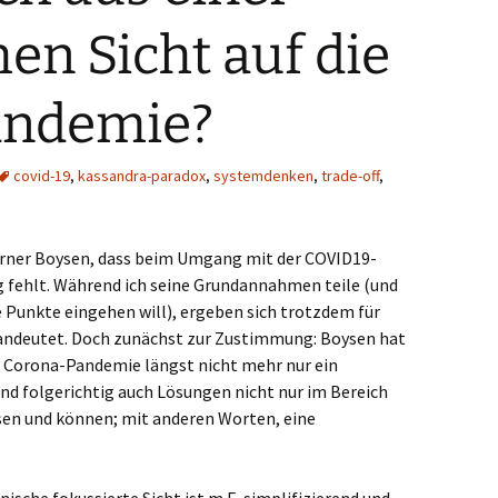
en Sicht auf die
andemie?
covid-19
,
kassandra-paradox
,
systemdenken
,
trade-off
,
erner Boysen, dass beim Umgang mit der COVID19-
ig fehlt. Während ich seine Grundannahmen teile (und
e Punkte eingehen will), ergeben sich trotzdem für
andeutet. Doch zunächst zur Zustimmung: Boysen hat
ie Corona-Pandemie längst nicht mehr nur ein
nd folgerichtig auch Lösungen nicht nur im Bereich
en und können; mit anderen Worten, eine
nische fokussierte Sicht ist m.E. simplifizierend und