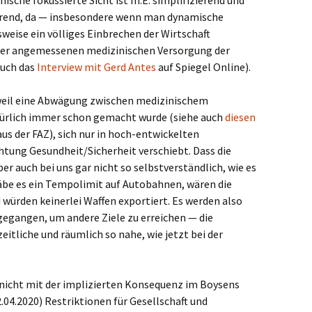
zierend, da — insbesondere wenn man dynamische
weise ein völliges Einbrechen der Wirtschaft
 der angemessenen medizinischen Versorgung der
auch das
Interview mit Gerd Antes
auf Spiegel Online).
, weil eine Abwägung zwischen medizinischem
rlich immer schon gemacht wurde (siehe auch
diesen
us der FAZ), sich nur in hoch-entwickelten
tung Gesundheit/Sicherheit verschiebt. Dass die
er auch bei uns gar nicht so selbstverständlich, wie es
äbe es ein Tempolimit auf Autobahnen, wären die
würden keinerlei Waffen exportiert. Es werden also
gegangen, um andere Ziele zu erreichen — die
eitliche und räumlich so nahe, wie jetzt bei der
 nicht mit der implizierten Konsequenz im Boysens
04.2020) Restriktionen für Gesellschaft und