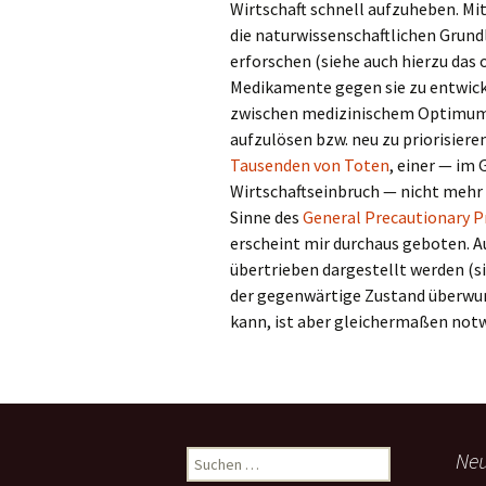
Wirtschaft schnell aufzuheben. Mit
die naturwissenschaftlichen Grund
erforschen (siehe auch hierzu da
Medikamente gegen sie zu entwick
zwischen medizinischem Optimum u
aufzulösen bzw. neu zu priorisiere
Tausenden von Toten
, einer — im
Wirtschaftseinbruch — nicht mehr
Sinne des
General Precautionary P
erscheint mir durchaus geboten. 
übertrieben dargestellt werden (s
der gegenwärtige Zustand überwun
kann, ist aber gleichermaßen not
Suchen
Neu
nach: