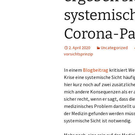
systemisch
Corona-P
2. April 2020
Uncategorized
vorsichtsprinzip
In einem
Blogbeitrag
kritisiert W
Krise eine systemische Sicht häuf
hier kurz noch auf zwei zusätzlich
mich andere Konsequenzen als er 
sicher recht, wenn er sagt, dass d
medizinisches Problem darstellt u
der Medizin gefunden werden müss
systemische Sicht ist notwendig.
Mehr noch, eine rein auf das Medizi