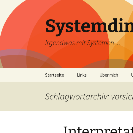
Zum
Inhalt
springen
Systemdi
Irgendwas mit Systemen…
Startseite
Links
Über mich
Schlagwortarchiv: vorsic
Interpreta