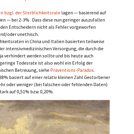
 bzgl. der Sterblichkeitsrate
lagen — basierend auf
ien — bei 2-3% . Dass diese nun geringer auszufallen
 den Entscheidern nicht als Fehler vorgeworfen
und/oder unethisch.
keitsraten in China und Italien basierten teilweise
 intensivmedizinischen Versorgung, die durch die
 verhindert werden sollte und bis heute auch
 geringe Todesrate ist also wohl ein Erfolg der
ischen Betreuung, siehe
Präventions-Paradox
.
8% basiert auf einer relativ kleinen Zahl Gestorbener
ehr oder weniger (bei falschen oder fehlenden Daten)
stark auf 0,51% bzw. 0,20%.