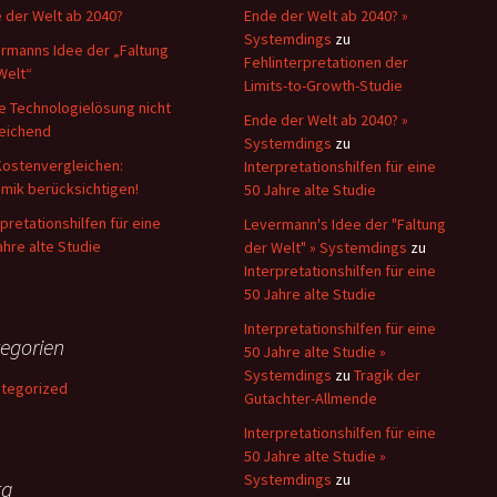
 der Welt ab 2040?
Ende der Welt ab 2040? »
Systemdings
zu
rmanns Idee der „Faltung
Fehlinterpretationen der
Welt“
Limits-to-Growth-Studie
e Technologielösung nicht
Ende der Welt ab 2040? »
eichend
Systemdings
zu
Kostenvergleichen:
Interpretationshilfen für eine
mik berücksichtigen!
50 Jahre alte Studie
rpretationshilfen für eine
Levermann's Idee der "Faltung
ahre alte Studie
der Welt" » Systemdings
zu
Interpretationshilfen für eine
50 Jahre alte Studie
Interpretationshilfen für eine
egorien
50 Jahre alte Studie »
Systemdings
zu
Tragik der
tegorized
Gutachter-Allmende
Interpretationshilfen für eine
50 Jahre alte Studie »
Systemdings
zu
ta