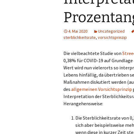
Prozentan
4. Mai 2020
Uncategorized
sterblichkeitsrate
,
vorsichtsprinzip
Die vielbeachtete Studie von
Streec
0,38% für COVID-19 auf Grundlage
Wert wird nun vielerorts so interp
Lebens hinfällig, da übertrieben s
Maßnahmen diskutiert werden (au
des
allgemeinen Vorsichtsprinzip
g
Interpretation der Sterblichkeitsr
Herangehensweise:
Die Sterblichkeitsrate von 0
sich aber beispielsweise meh
wenn diese in kurzer Zeit st