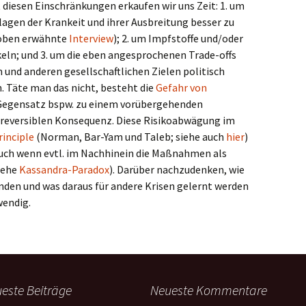
 diesen Einschränkungen erkaufen wir uns Zeit: 1. um
lagen der Krankeit und ihrer Ausbreitung besser zu
s oben erwähnte
Interview
); 2. um Impfstoffe und/oder
eln; und 3. um die eben angesprochenen Trade-offs
nd anderen gesellschaftlichen Zielen politisch
n. Täte man das nicht, besteht die
Gefahr von
 Gegensatz bspw. zu einem vorübergehenden
 reversiblen Konsequenz. Diese Risikoabwägung im
rinciple
(Norman, Bar-Yam und Taleb; siehe auch
hier
)
Auch wenn evtl. im Nachhinein die Maßnahmen als
iehe
Kassandra-Paradox
). Darüber nachzudenken, wie
den und was daraus für andere Krisen gelernt werden
wendig.
este Beiträge
Neueste Kommentare