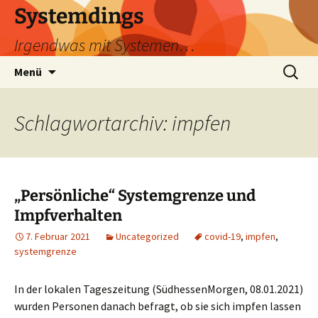
Zum
Systemdings
Inhalt
Irgendwas mit Systemen…
springen
Suchen
Menü
nach:
Schlagwortarchiv: impfen
„Persönliche“ Systemgrenze und
Impfverhalten
7. Februar 2021
Uncategorized
covid-19
,
impfen
,
systemgrenze
In der lokalen Tageszeitung (SüdhessenMorgen, 08.01.2021)
wurden Personen danach befragt, ob sie sich impfen lassen