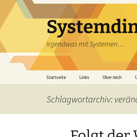
Zum
Inhalt
springen
Systemdi
Irgendwas mit Systemen…
Startseite
Links
Über mich
Schlagwortarchiv: verä
„Folgt der