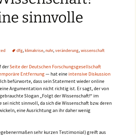
ine sinnvolle
zed
dfg
,
klimakrise
,
nuhr
,
veränderung
,
wissenschaft
f der
Seite der Deutschen Forschungsgesellschaft
temporäre Entfernung
— hat eine
intensive Diskussion
 Ich befürworte, dass sein Statement wieder online
eine Argumentation nicht richtig ist. Er sagt, der von
ebrauchte Slogan „Folgt der Wissenschaft!“ im
ei nicht sinnvoll, da sich die Wissenschaft bzw. deren
ickeln, eine Ausrichtung an ihr daher wenig
gebenermaßen sehr kurzen Testimonial) greift aus