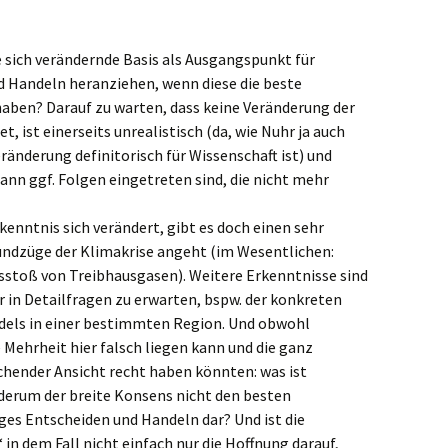
 sich verändernde Basis als Ausgangspunkt für
d Handeln heranziehen, wenn diese die beste
 haben? Darauf zu warten, dass keine Veränderung der
, ist einerseits unrealistisch (da, wie Nuhr ja auch
eränderung definitorisch für Wissenschaft ist) und
dann ggf. Folgen eingetreten sind, die nicht mehr
enntnis sich verändert, gibt es doch einen sehr
undzüge der Klimakrise angeht (im Wesentlichen:
toß von Treibhausgasen). Weitere Erkenntnisse sind
in Detailfragen zu erwarten, bspw. der konkreten
els in einer bestimmten Region. Und obwohl
e Mehrheit hier falsch liegen kann und die ganz
hender Ansicht recht haben könnten: was ist
ederum der breite Konsens nicht den besten
ges Entscheiden und Handeln dar? Und ist die
in dem Fall nicht einfach nur die Hoffnung darauf,