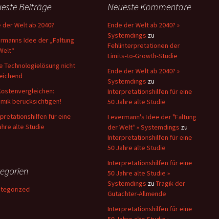
este Beiträge
Neueste Kommentare
 der Welt ab 2040?
Ende der Welt ab 2040? »
Systemdings
zu
rmanns Idee der „Faltung
Fehlinterpretationen der
Welt“
Limits-to-Growth-Studie
e Technologielösung nicht
Ende der Welt ab 2040? »
eichend
Systemdings
zu
Kostenvergleichen:
Interpretationshilfen für eine
mik berücksichtigen!
50 Jahre alte Studie
rpretationshilfen für eine
Levermann's Idee der "Faltung
ahre alte Studie
der Welt" » Systemdings
zu
Interpretationshilfen für eine
50 Jahre alte Studie
Interpretationshilfen für eine
egorien
50 Jahre alte Studie »
Systemdings
zu
Tragik der
tegorized
Gutachter-Allmende
Interpretationshilfen für eine