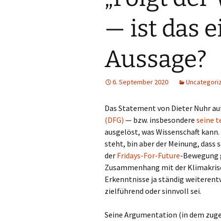
— ist das e
Aussage?
6. September 2020
Uncategori
Das Statement von Dieter Nuhr au
(DFG)
— bzw. insbesondere
seine 
ausgelöst, was Wissenschaft kann.
steht, bin aber der Meinung, dass s
der
Fridays-For-Future
-Bewegung g
Zusammenhang mit der Klimakrise s
Erkenntnisse ja ständig weiterentw
zielführend oder sinnvoll sei.
Seine Argumentation (in dem zuge