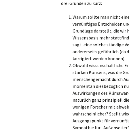
drei Gründen zu kurz:
Warum sollte man nicht eine
vernünftiges Entscheiden un
Grundlage darstellt, die wir
Wissensbasis mehr stattfindet
sagt, eine solche ständige V
andererseits gefährlich (da 
korrigiert werden können).
Obwohl wissenschaftliche Erk
starken Konsens, was die Gr
menschengemacht durch Auss
momentan diesbezüglich nur 
Auswirkungen des Klimawand
natürlich ganz prinzipiell di
wenigen Forscher mit abweic
wahrscheinlicher? Stellt wi
Ausgangspunkt für vernünfti
Sympathie für „Außenseiter“ 