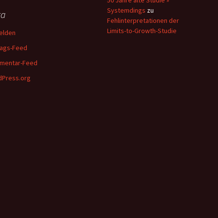
50 Jahre alte Studie »
Systemdings
zu
ta
Fehlinterpretationen der
Limits-to-Growth-Studie
elden
rags-Feed
mentar-Feed
Press.org