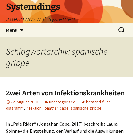
Zum
Systemdings
Inhalt
Irgendwas mit Systemen…
springen
Suchen
Menü
nach:
Schlagwortarchiv: spanische
grippe
Zwei Arten von Infektionskrankheiten
22. August 2018
Uncategorized
bestand-fluss-
diagramm
,
infektion
,
jonathan cape
,
spanische grippe
In „Pale Rider“ (Jonathan Cape, 2017) beschreibt Laura
Spinney die Entstehung, den Verlauf und die Auswirkungen