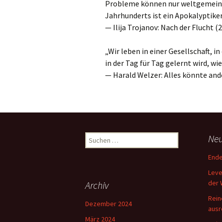
Probleme können nur weltgemeinsch
Jahrhunderts ist ein Apokalyptiker
— Ilija Trojanov: Nach der Flucht (20
„Wir leben in einer Gesellschaft, i
in der Tag für Tag gelernt wird, w
— Harald Welzer: Alles könnte anders
Suchen
Neu
nach:
Ende
Leve
der 
Archiv
Rein
Dezember 2024
ausr
März 2024