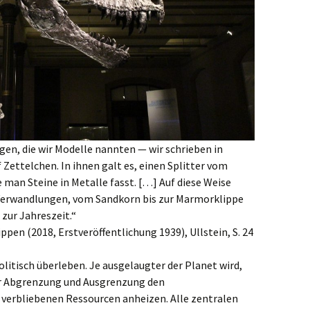
ugen, die wir Modelle nannten — wir schrieben in
f Zettelchen. In ihnen galt es, einen Splitter vom
e man Steine in Metalle fasst. […] Auf diese Weise
e Verwandlungen, vom Sandkorn bis zur Marmorklippe
 zur Jahreszeit.“
pen (2018, Erstveröffentlichung 1939), Ullstein, S. 24
itisch überleben. Je ausgelaugter der Planet wird,
der Abgrenzung und Ausgrenzung den
verbliebenen Ressourcen anheizen. Alle zentralen