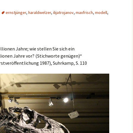
ernstjünger
,
haraldwelzer
,
ilijatrojanov
,
maxfrisch
,
modell
,
lionen Jahre; wie stellen Sie sich ein
lionen Jahre vor? (Stichworte genügen)“
rstveröffentlichung 1987), Suhrkamp, S. 110