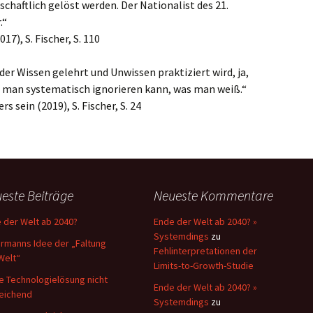
aftlich gelöst werden. Der Nationalist des 21.
.“
17), S. Fischer, S. 110
n der Wissen gelehrt und Unwissen praktiziert wird, ja,
ie man systematisch ignorieren kann, was man weiß.“
 sein (2019), S. Fischer, S. 24
este Beiträge
Neueste Kommentare
 der Welt ab 2040?
Ende der Welt ab 2040? »
Systemdings
zu
rmanns Idee der „Faltung
Fehlinterpretationen der
Welt“
Limits-to-Growth-Studie
e Technologielösung nicht
Ende der Welt ab 2040? »
eichend
Systemdings
zu