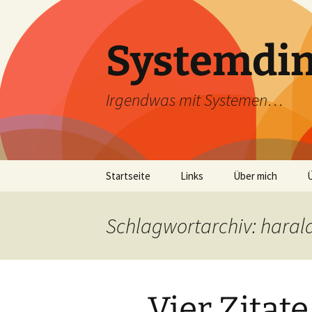
Zum
Inhalt
springen
Systemdi
Irgendwas mit Systemen…
Startseite
Links
Über mich
Schlagwortarchiv: haral
Vier Zitate