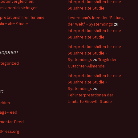
Kostenvergleichen:
Interpretationshilfen für eine
mik berücksichtigen!
50 Jahre alte Studie
rpretationshilfen für eine
Levermann's Idee der "Faltung
ahre alte Studie
der Welt" » Systemdings
zu
Interpretationshilfen für eine
50 Jahre alte Studie
Interpretationshilfen für eine
egorien
50 Jahre alte Studie »
Systemdings
zu
Tragik der
tegorized
Gutachter-Allmende
Interpretationshilfen für eine
50 Jahre alte Studie »
Systemdings
zu
ta
Fehlinterpretationen der
Limits-to-Growth-Studie
elden
rags-Feed
mentar-Feed
Press.org