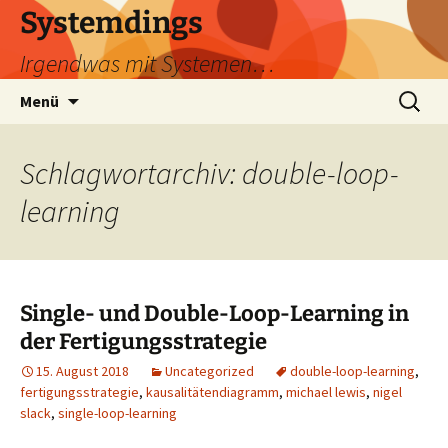
Zum
Systemdings
Inhalt
Irgendwas mit Systemen…
springen
Suchen
Menü
nach:
Schlagwortarchiv: double-loop-
learning
Single- und Double-Loop-Learning in
der Fertigungsstrategie
15. August 2018
Uncategorized
double-loop-learning
,
fertigungsstrategie
,
kausalitätendiagramm
,
michael lewis
,
nigel
slack
,
single-loop-learning