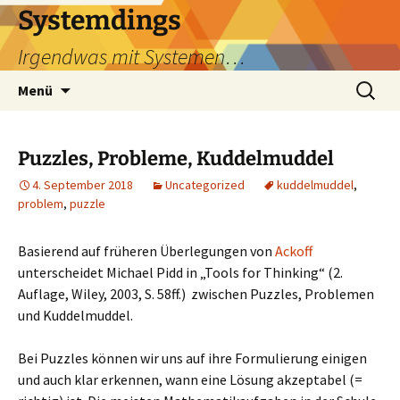
Zum
Systemdings
Inhalt
Irgendwas mit Systemen…
springen
Suchen
Menü
nach:
Puzzles, Probleme, Kuddelmuddel
4. September 2018
Uncategorized
kuddelmuddel
,
problem
,
puzzle
Basierend auf früheren Überlegungen von
Ackoff
unterscheidet Michael Pidd in „Tools for Thinking“ (2.
Auflage, Wiley, 2003, S. 58ff.) zwischen Puzzles, Problemen
und Kuddelmuddel.
Bei Puzzles können wir uns auf ihre Formulierung einigen
und auch klar erkennen, wann eine Lösung akzeptabel (=