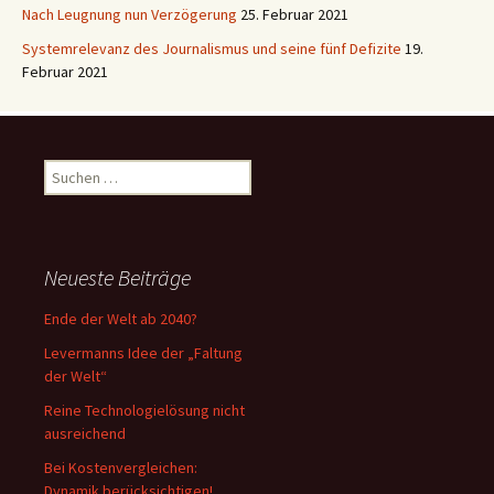
Nach Leugnung nun Verzögerung
25. Februar 2021
Systemrelevanz des Journalismus und seine fünf Defizite
19.
Februar 2021
Suchen
nach:
Neueste Beiträge
Ende der Welt ab 2040?
Levermanns Idee der „Faltung
der Welt“
Reine Technologielösung nicht
ausreichend
Bei Kostenvergleichen:
Dynamik berücksichtigen!