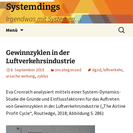
Zum
Systemdings
Inhalt
Irgendwas mit Systemen…
springen
Suchen
Menü
nach:
Gewinnzyklen in der
Luftverkehrsindustrie
6. September 2018
Uncategorized
dgsd
,
luftverkehr
,
ursache wirkung
,
zyklus
Eva Cronrath analysiert mittels einer System-Dynamics-
Studie die Gründe und Einflussfaktoren für das Auftreten
von Gewinnzyklen in der Luftverkehrsindustrie („The Airline
Profit Cycle“, Routledge, 2018; Abbildung S. 286):